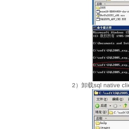
2）卸载sql native