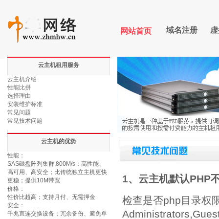
域名注册
虚
网站首页
云主机租用服务
云主机介绍
性能比拼
选择理由
安装维护标准
常见问题
常见技术问题
云主机的优势
性能：
SAS磁盘阵列集群,800M/s；高性能、
高可用、高安全；比传统独立主机更快
1、云主机默认PHP
更稳；提供10M带宽
价格：
性价比超高；支持月付、无需押金
检查是否php目录权
安全：
Administrators,G
千兆直连交换设备；冗余备份、避免单