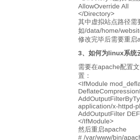
AllowOverride All
</Directory>
其中虚拟站点路径需
如/data/home/webs
修改完毕后需要重启a
3、如何为linux系统云
需要在apache配置文件
置：
<IfModule mod_defla
DeflateCompression
AddOutputFilterByTyp
application/x-httpd-
AddOutputFilter DEF
</IfModule>
然后重启apache
# /var/www/bin/apach